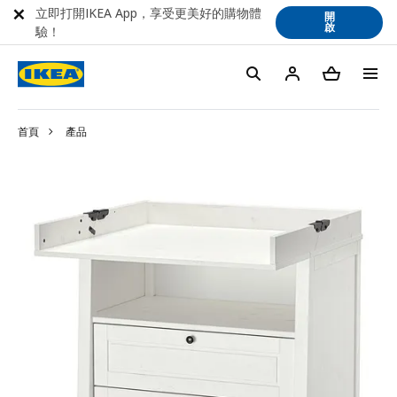
立即打開IKEA App，享受更美好的購物體
開
啟
驗！
首頁
產品