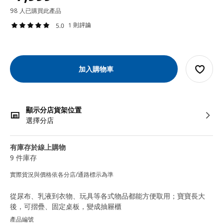
98 人已購買此產品
1 則評論
5.0
加入購物車
顯示分店貨架位置
選擇分店
有庫存於線上購物
9 件庫存
實際貨況與價格依各分店/通路標示為準
從尿布、乳液到衣物、玩具等各式物品都能方便取用；寶寶長大
後，可摺疊、固定桌板，變成抽屜櫃
產品編號