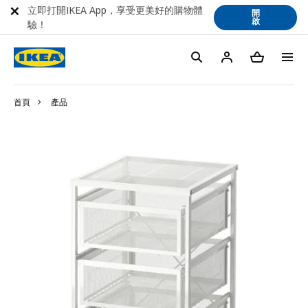
立即打開IKEA App，享受更美好的購物體
開
啟
驗！
首頁
產品