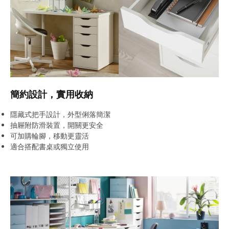
簡約設計，實用收納
隱藏式把手設計，外型俐落簡潔
抽屜附防滑裝置，開關更安全
可加購輪腳，移動更靈活
適合搭配書桌或獨立使用