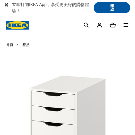
立即打開IKEA App，享受更美好的購物體
開
啟
驗！
首頁
產品