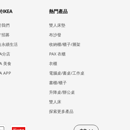
IKEA
熱門產品
於我們
雙人床墊
才招募
布沙發
造永續生活
收納櫃/櫃子/層架
EA分店
PAX 衣櫃
EA 美食
衣櫃
EA APP
電腦桌/書桌/工作桌
書櫃/櫃子
升降桌/辦公桌
雙人床
探索更多產品