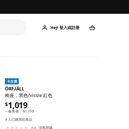
Hej! 登入或註冊
卡友價
ÖRFJÄLL
椅座，黑色/vissle 紅色
1,019
$
一般售價：
$
1,199
4 人已購買此產品
沒有評論
0.0