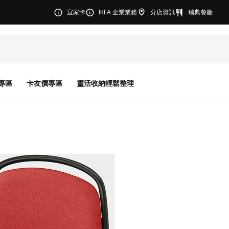
宜家卡
IKEA 企業業務
分店資訊
瑞典餐廳
專區
卡友價專區
靈活收納輕鬆整理