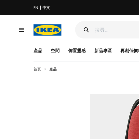
EN
中文
產品
空間
佈置靈感
新品專區
再創低價
首頁
產品