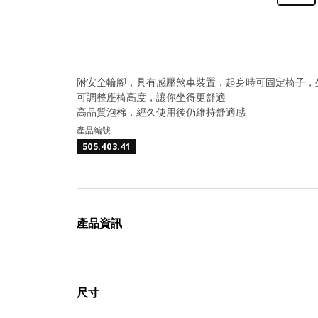
附安全輪腳，具有感壓煞車裝置，起身時可固定椅子，
可調整座椅高度，讓你坐得更舒適
高品質泡棉，經久使用後仍維持舒適感
產品編號
505.403.41
產品資訊
尺寸