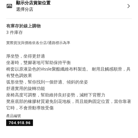
顯示分店貨架位置
選擇分店
有庫存於線上購物
3 件庫存
實際貨況與價格依各分店/通路標示為準
厚坐墊，坐得更舒適
坐著時，雙腳著地可幫助保持平衡
椅套以原液染色的Vissle聚酯纖維布料製造。 耐用且觸感順滑，具
有雙色調效果
弧形坐墊，幫你找到一個舒適、傾斜的坐姿
舒適實用的旋轉功能
座椅高度可調整，幫助維持良好姿勢，減輕下背壓力
凳座底部的橡膠材質避免刮花地板，而且能夠固定位置，當你靠著
它時，不會滑動導致受傷
產品編號
704.918.96