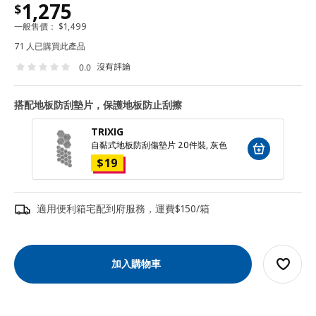
1,275
$
一般售價：
$
1,499
71 人已購買此產品
沒有評論
0.0
搭配地板防刮墊片，保護地板防止刮擦
TRIXIG
自黏式地板防刮傷墊片 20件裝, 灰色
$
19
適用便利箱宅配到府服務，運費$150/箱
加入購物車