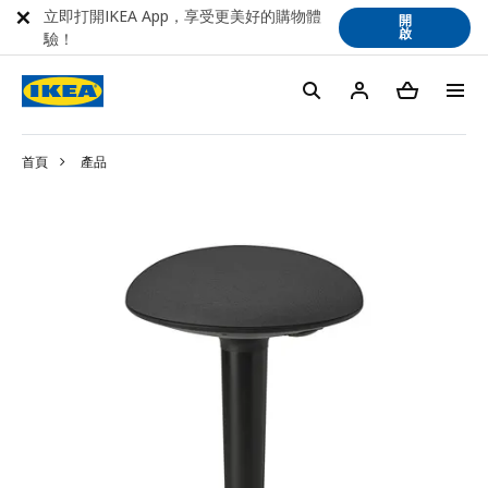
立即打開IKEA App，享受更美好的購物體
開
啟
驗！
首頁
產品