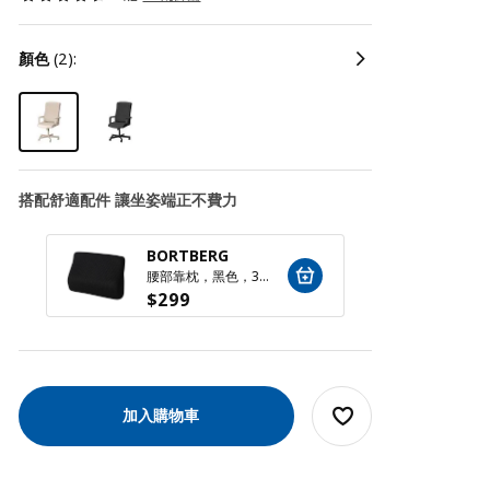
顏色
(2):
搭配舒適配件 讓坐姿端正不費力
BORTBERG
DAG
腰部靠枕，黑色，31x23 公分
擱腳凳
$
299
$
399
加入購物車