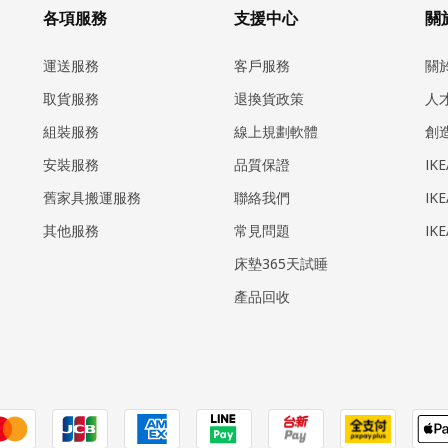
各項服務
支援中心
關於
運送服務
客戶服務
關
取貨服務
退換貨政策
人
組裝服務
線上規劃軟體
創
安裝服務
品質保證
IK
​舊家具搬運服務
聯絡我們
IK
其他服務
常見問題
IK
床墊365天試睡
產品回收