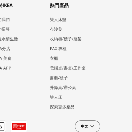
IKEA
熱門產品
於我們
雙人床墊
才招募
布沙發
造永續生活
收納櫃/櫃子/層架
EA分店
PAX 衣櫃
EA 美食
衣櫃
EA APP
電腦桌/書桌/工作桌
書櫃/櫃子
升降桌/辦公桌
雙人床
探索更多產品
中文