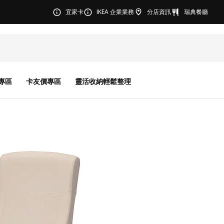
宜家卡
IKEA 企業業務
分店資訊
瑞典餐廳
專區
卡友價專區
靈活收納輕鬆整理