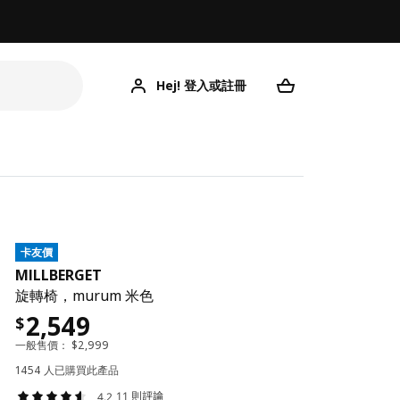
Hej! 登入或註冊
卡友價
MILLBERGET
旋轉椅，murum 米色
2,549
$
一般售價：
$
2,999
1454 人已購買此產品
11 則評論
4.2