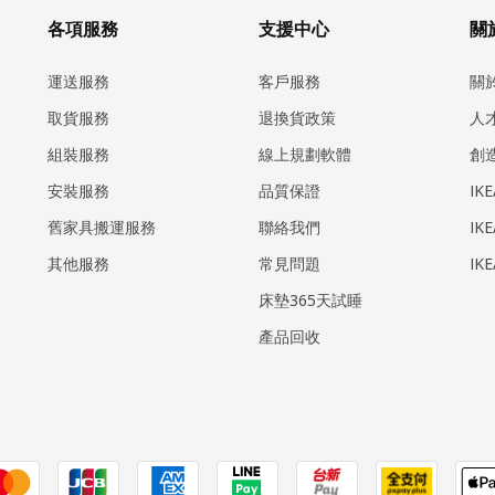
各項服務
支援中心
關於
運送服務
客戶服務
關
取貨服務
退換貨政策
人
組裝服務
線上規劃軟體
創
安裝服務
品質保證
IK
​舊家具搬運服務
聯絡我們
IK
其他服務
常見問題
IK
床墊365天試睡
產品回收