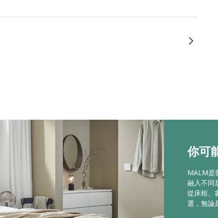
你可能
MALM
融入不同
從床框、
選，無論