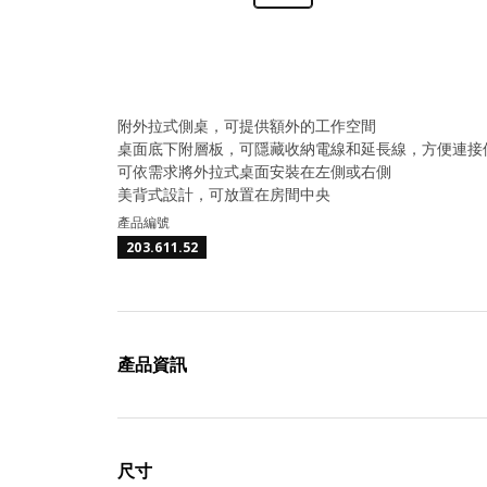
附外拉式側桌，可提供額外的工作空間
桌面底下附層板，可隱藏收納電線和延長線，方便連接
可依需求將外拉式桌面安裝在左側或右側
美背式設計，可放置在房間中央
產品編號
203.611.52
產品資訊
尺寸