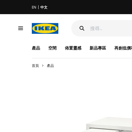
EN
中文
產品
空間
佈置靈感
新品專區
再創低價
首頁
產品