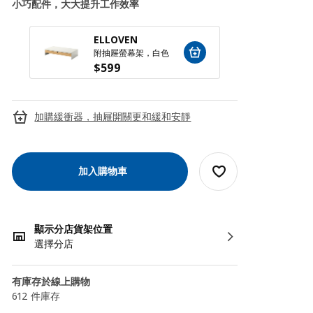
小巧配件，大大提升工作效率
ELLOVEN
ELLO
附抽屜螢幕架，白色
$
599
$
599
加購緩衝器，抽屜開關更和緩和安靜
加入購物車
顯示分店貨架位置
選擇分店
有庫存於線上購物
612 件庫存