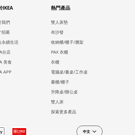
IKEA
熱門產品
於我們
雙人床墊
才招募
布沙發
造永續生活
收納櫃/櫃子/層架
EA分店
PAX 衣櫃
EA 美食
衣櫃
EA APP
電腦桌/書桌/工作桌
書櫃/櫃子
升降桌/辦公桌
雙人床
探索更多產品
中文