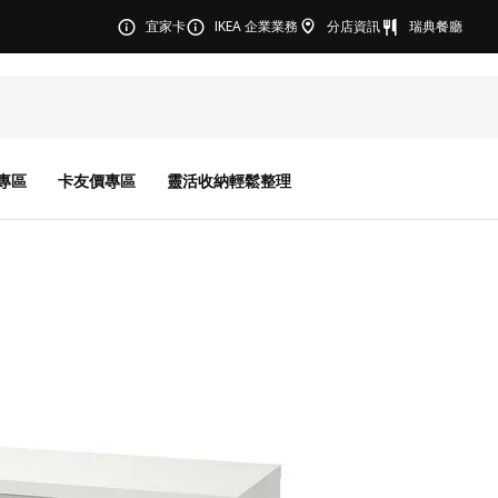
宜家卡
IKEA 企業業務
分店資訊
瑞典餐廳
專區
卡友價專區
靈活收納輕鬆整理