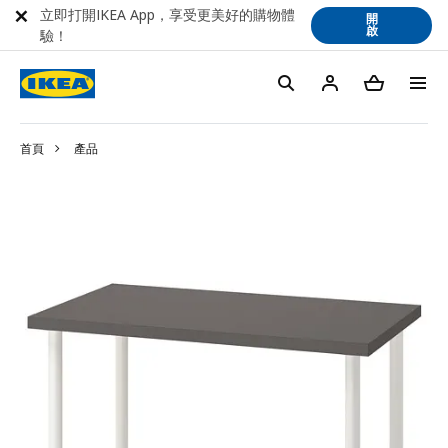
立即打開IKEA App，享受更美好的購物體
開
啟
驗！
首頁
產品