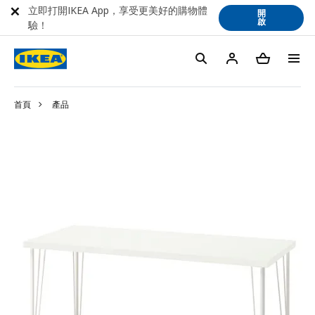
立即打開IKEA App，享受更美好的購物體
開
啟
驗！
首頁
產品