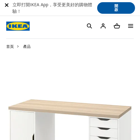
立即打開IKEA App，享受更美好的購物體
開
啟
驗！
首頁
產品