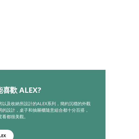
喜歡 ALEX?
房以及收納所設計的ALEX系列，簡約沉穩的外觀
明的設計，桌子和抽屜櫃隨意組合都十分百搭，
度看都很美觀。
LEX