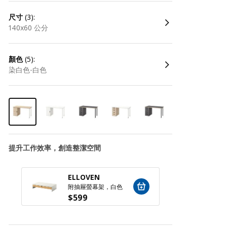
尺寸
(3):
140x60 公分
顏色
(5):
染白色-白色
提升工作效率，創造整潔空間
ELLOVEN
ELLO
附抽屜螢幕架，白色
$
599
$
599