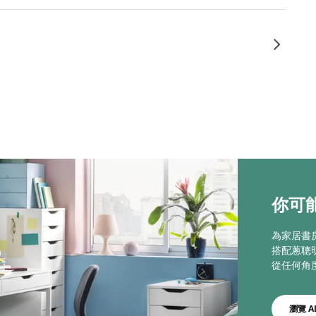
你可能
為家居書
搭配蔥聰
從任何角
瀏覽 A