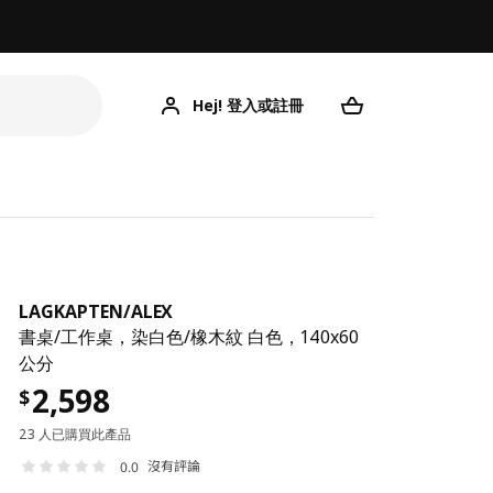
Hej! 登入或註冊
LA
LAGKAPTEN
/
ALEX
書桌/工作桌，染白色/橡木紋 白色，140x60
公分
2,598
$
23 人已購買此產品
沒有評論
0.0