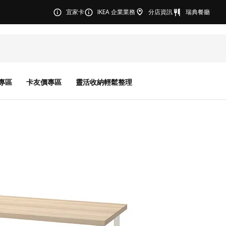
宜家卡
IKEA 企業業務
分店資訊
瑞典餐廳
專區
卡友價專區
靈活收納輕鬆整理