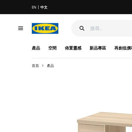
EN
中文
產品
空間
佈置靈感
新品專區
再創低價
首頁
產品