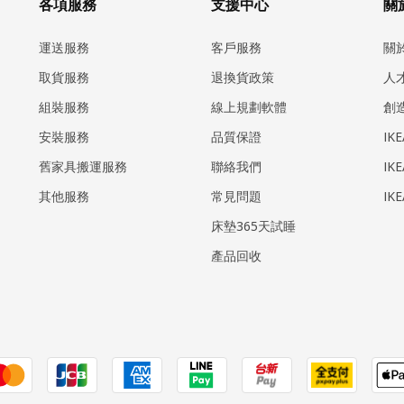
各項服務
支援中心
關於
運送服務
客戶服務
關
取貨服務
退換貨政策
人
組裝服務
線上規劃軟體
創
安裝服務
品質保證
IK
​舊家具搬運服務
聯絡我們
IK
其他服務
常見問題
IK
床墊365天試睡
產品回收