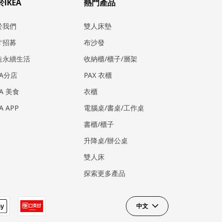
IKEA
熱門產品
於我們
雙人床墊
才招募
布沙發
造永續生活
收納櫃/櫃子/層架
EA分店
PAX 衣櫃
EA 美食
衣櫃
EA APP
電腦桌/書桌/工作桌
書櫃/櫃子
升降桌/辦公桌
雙人床
探索更多產品
中文