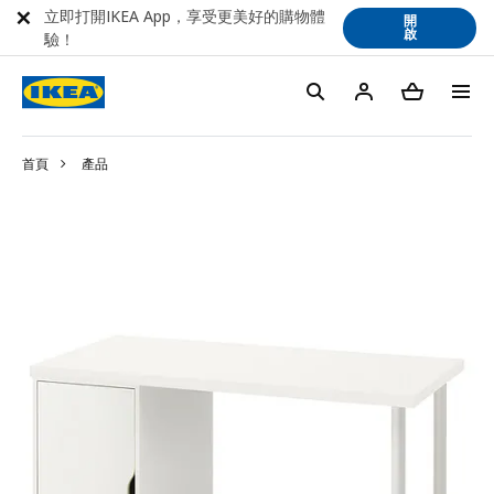
立即打開IKEA App，享受更美好的購物體
開
啟
驗！
首頁
產品