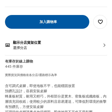
加入購物車
顯示分店貨架位置
選擇分店
有庫存於線上購物
445 件庫存
實際貨況與價格依各分店/通路標示為準
含可調式桌腳，即使地板不平，也能穩固放置
預鑽孔設計，容易安裝桌腳
蜂巢板材質，耐用又輕巧，外框部分是實木、密集板或纖維板，內
層填充回收紙；使用較少的原料且容易運送，可降低對環境的衝擊
有預鑽孔，方便安裝桌腳
可調節的桌腳讓書桌放得穩固，即使地面不平也不受影響