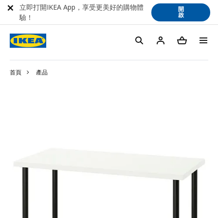
立即打開IKEA App，享受更美好的購物體
開
啟
驗！
首頁
產品