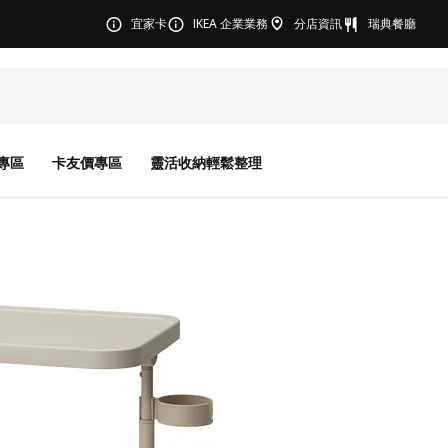
宜家卡
IKEA 企業業務
分店資訊
瑞典餐廳
專區
卡友價專區
靈活收納輕鬆整理