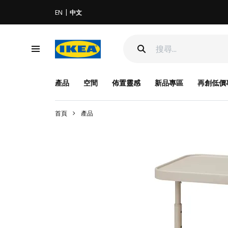
EN
中文
產品
空間
佈置靈感
新品專區
再創低價
首頁
產品