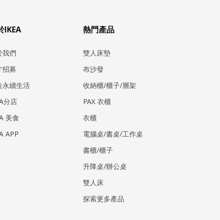
IKEA
熱門產品
於我們
雙人床墊
才招募
布沙發
造永續生活
收納櫃/櫃子/層架
EA分店
PAX 衣櫃
EA 美食
衣櫃
EA APP
電腦桌/書桌/工作桌
書櫃/櫃子
升降桌/辦公桌
雙人床
探索更多產品