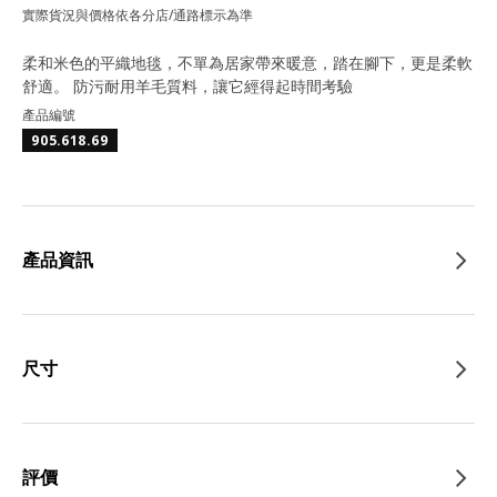
實際貨況與價格依各分店/通路標示為準
柔和米色的平織地毯，不單為居家帶來暖意，踏在腳下，更是柔軟
舒適。 防污耐用羊毛質料，讓它經得起時間考驗
產品編號
905.618.69
產品資訊
尺寸
評價