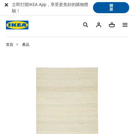
立即打開IKEA App，享受更美好的購物體
開
啟
驗！
首頁
產品