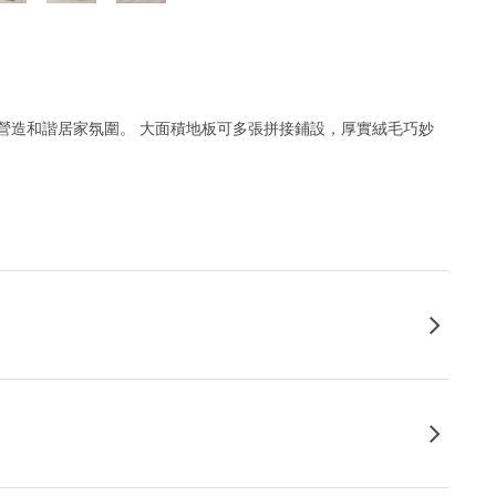
營造和諧居家氛圍。 大面積地板可多張拼接鋪設，厚實絨毛巧妙