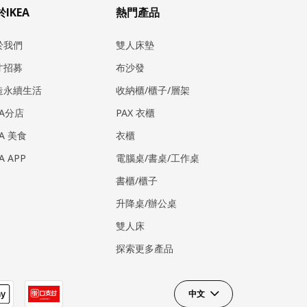
IKEA
熱門產品
於我們
雙人床墊
才招募
布沙發
造永續生活
收納櫃/櫃子/層架
EA分店
PAX 衣櫃
EA 美食
衣櫃
EA APP
電腦桌/書桌/工作桌
書櫃/櫃子
升降桌/辦公桌
雙人床
探索更多產品
中文