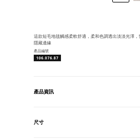
這款短毛地毯觸感柔軟舒適，柔和色調透出淡淡光澤，
隱藏邊緣
產品編號
106.076.87
產品資訊
尺寸