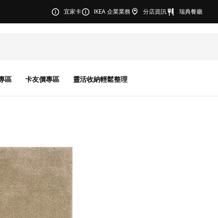
宜家卡
IKEA 企業業務
分店資訊
瑞典餐廳
專區
卡友價專區
靈活收納輕鬆整理