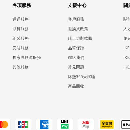
各項服務
支援中心
關於
運送服務
客戶服務
關
取貨服務
退換貨政策
人
組裝服務
線上規劃軟體
創
安裝服務
品質保證
IK
​舊家具搬運服務
聯絡我們
IK
其他服務
常見問題
IK
床墊365天試睡
產品回收