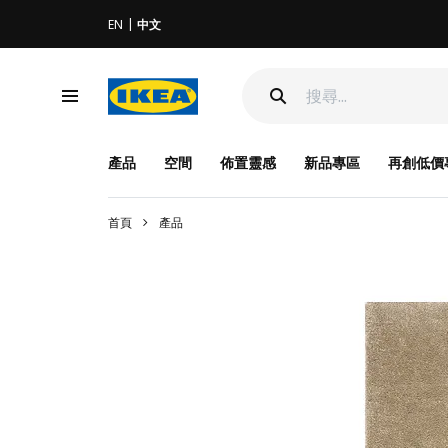
EN
中文
產品
空間
佈置靈感
新品專區
再創低價
首頁
產品