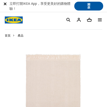
立即打開IKEA App，享受更美好的購物體
開
啟
驗！
首頁
產品