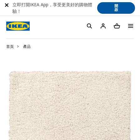
立即打開IKEA App，享受更美好的購物體
開
啟
驗！
首頁
產品