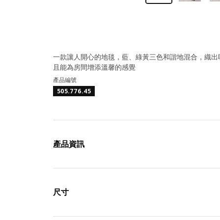
一款讓人開心的地毯，藍、綠黃三色和諧地混合，織出
且能為房間增添溫馨的感覺
產品編號
505.776.45
產品資訊
尺寸