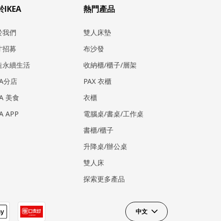
IKEA
熱門產品
於我們
雙人床墊
才招募
布沙發
造永續生活
收納櫃/櫃子/層架
EA分店
PAX 衣櫃
EA 美食
衣櫃
EA APP
電腦桌/書桌/工作桌
書櫃/櫃子
升降桌/辦公桌
雙人床
探索更多產品
中文