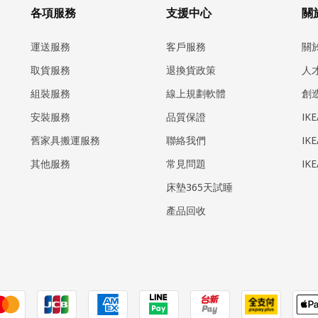
各項服務
支援中心
關於
運送服務
客戶服務
關
取貨服務
退換貨政策
人
組裝服務
線上規劃軟體
創
安裝服務
品質保證
IK
​舊家具搬運服務
聯絡我們
IK
其他服務
常見問題
IK
床墊365天試睡
產品回收