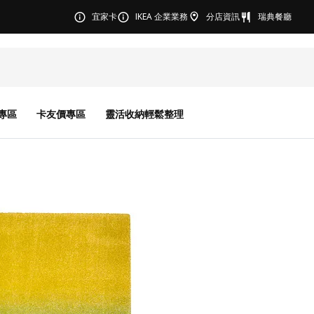
宜家卡
IKEA 企業業務
分店資訊
瑞典餐廳
專區
卡友價專區
靈活收納輕鬆整理