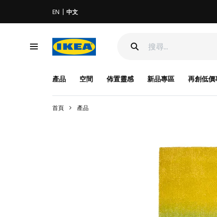
EN
中文
產品
空間
佈置靈感
新品專區
再創低價
首頁
產品