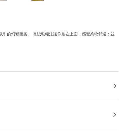
吸引的幻變圖案。 長絨毛織法讓你踏在上面，感覺柔軟舒適；並