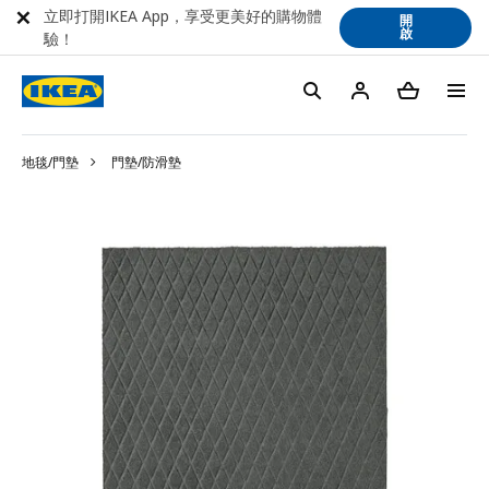
立即打開IKEA App，享受更美好的購物體
開
啟
驗！
地毯/門墊
門墊/防滑墊