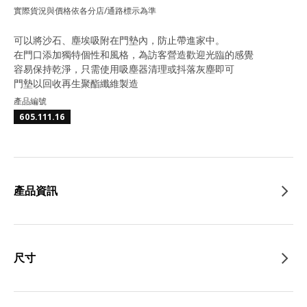
實際貨況與價格依各分店/通路標示為準
可以將沙石、塵埃吸附在門墊內，防止帶進家中。
在門口添加獨特個性和風格，為訪客營造歡迎光臨的感覺
容易保持乾淨，只需使用吸塵器清理或抖落灰塵即可
門墊以回收再生聚酯纖維製造
產品編號
605.111.16
產品資訊
尺寸