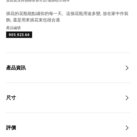
實際貨況與價格依各分店/通路標示為準
插花的花瓶能點綴你的每一天。這個花瓶用途多變, 放在家中作裝
飾, 還是用來插花束也很合適
產品編號
905.923.66
產品資訊
尺寸
評價