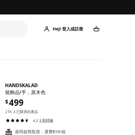
Hej! 登入或註冊
HANDSKALAD
裝飾品/手，原木色
499
$
216 人已購買此產品
3 則評論
4.3
適用超商取貨，運費$59/箱
24