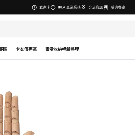
宜家卡
IKEA 企業業務
分店資訊
瑞典餐廳
專區
卡友價專區
靈活收納輕鬆整理