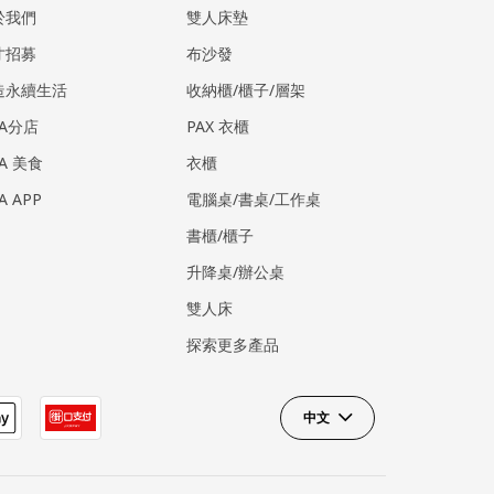
於我們
雙人床墊
才招募
布沙發
造永續生活
收納櫃/櫃子/層架
EA分店
PAX 衣櫃
EA 美食
衣櫃
EA APP
電腦桌/書桌/工作桌
書櫃/櫃子
升降桌/辦公桌
雙人床
探索更多產品
中文