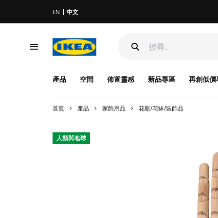
EN
中文
產品
空間
佈置靈感
新品專區
再創低價
首頁
產品
家飾用品
花瓶/花缽/裝飾品
人類與地球