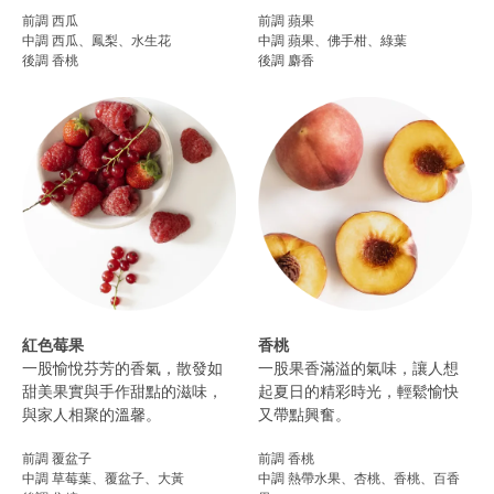
前調 西瓜
前調 蘋果
中調 西瓜、鳳梨、水生花
中調 蘋果、佛手柑、綠葉
後調 香桃
後調 麝香
紅色莓果
香桃
一股愉悅芬芳的香氣，散發如
一股果香滿溢的氣味，讓人想
甜美果實與手作甜點的滋味，
起夏日的精彩時光，輕鬆愉快
與家人相聚的溫馨。
又帶點興奮。
前調 覆盆子
前調 香桃
中調 草莓葉、覆盆子、大黃
中調 熱帶水果、杏桃、香桃、百香