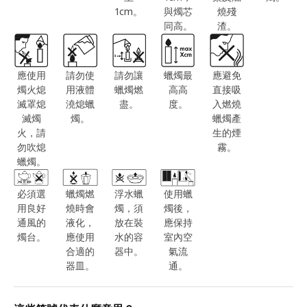
1cm。
與燭芯
燒殘
同高。
渣。
應使用
請勿使
請勿讓
蠟燭最
應避免
燭火熄
用液體
蠟燭燃
高高
直接吸
滅罩熄
澆熄蠟
盡。
度。
入燃燒
滅燭
燭。
蠟燭產
火，請
生的煙
勿吹熄
霧。
蠟燭。
必須選
蠟燭燃
浮水蠟
使用蠟
用良好
燒時會
燭，須
燭後，
通風的
液化，
放在裝
應保持
燭台。
應使用
水的容
室內空
合適的
器中。
氣流
器皿。
通。