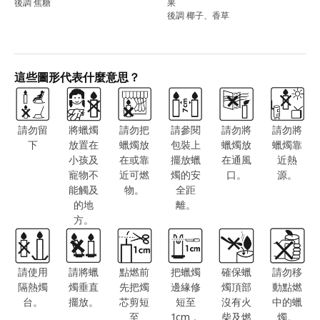
後調 焦糖
果
後調 椰子、香草
這些圖形代表什麼意思？
請勿留
將蠟燭
請勿把
請參閱
請勿將
請勿將
下
放置在
蠟燭放
包裝上
蠟燭放
蠟燭靠
小孩及
在或靠
擺放蠟
在通風
近熱
寵物不
近可燃
燭的安
口。
源。
能觸及
物。
全距
的地
離。
方。
請使用
請將蠟
點燃前
把蠟燭
確保蠟
請勿移
隔熱燭
燭垂直
先把燭
邊緣修
燭頂部
動點燃
台。
擺放。
芯剪短
短至
沒有火
中的蠟
至
1cm，
柴及燃
燭。