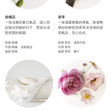
柑橘花
香草
一抹淡雅的夏日氣息，讓人想
一抹溫暖療癒的香氣，散發剛
起陽光明媚的日子，營造出清
烤好的餅乾與香草冰淇淋的甜
新悠閒的氛圍。​
美氣息，安心自在。
前調 柑橘
前調 香草、溫熱牛奶
中調 檸檬、清新氣息
中調 香草
後調 香桃​
後調 香草、椰子​