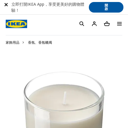
立即打開IKEA App，享受更美好的購物體
開
啟
驗！
家飾用品
香氛、香氛蠟燭