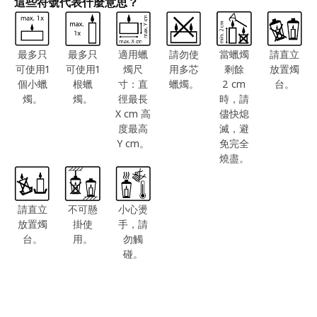
這些符號代表什麼意思？
最多只
最多只
適用蠟
請勿使
當蠟燭
請直立
可使用1
可使用1
燭尺
用多芯
剩餘
放置燭
個小蠟
根蠟
寸：直
蠟燭。
2 cm
台。
燭。
燭。
徑最長
時，請
X cm 高
儘快熄
度最高
滅，避
Y cm。
免完全
燒盡。
請直立
不可懸
小心燙
放置燭
掛使
手，請
台。
用。
勿觸
碰。