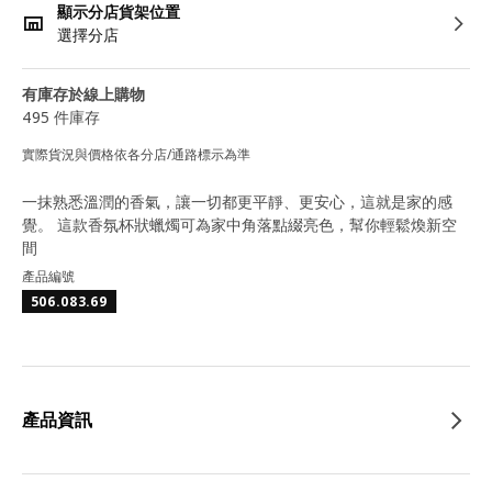
顯示分店貨架位置
選擇分店
有庫存於線上購物
495 件庫存
實際貨況與價格依各分店/通路標示為準
一抹熟悉溫潤的香氣，讓一切都更平靜、更安心，這就是家的感
覺。 這款香氛杯狀蠟燭可為家中角落點綴亮色，幫你輕鬆煥新空
間
產品編號
506.083.69
產品資訊