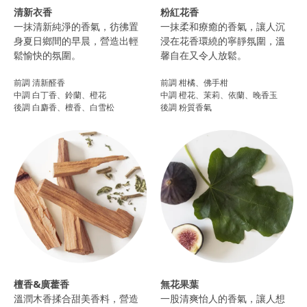
清新衣香
粉紅花香
一抹清新純淨的香氣，彷彿置
一抹柔和療癒的香氣，讓人沉
身夏日鄉間的早晨，營造出輕
浸在花香環繞的寧靜氛圍，溫
鬆愉快的氛圍。
馨自在又令人放鬆。
前調 清新醛香
前調 柑橘、佛手柑
中調 白丁香、鈴蘭、橙花
中調 橙花、茉莉、依蘭、晚香玉
後調 白麝香、檀香、白雪松
後調 粉質香氣
檀香&廣藿香
無花果葉
溫潤木香揉合甜美香料，營造
一股清爽怡人的香氣，讓人想