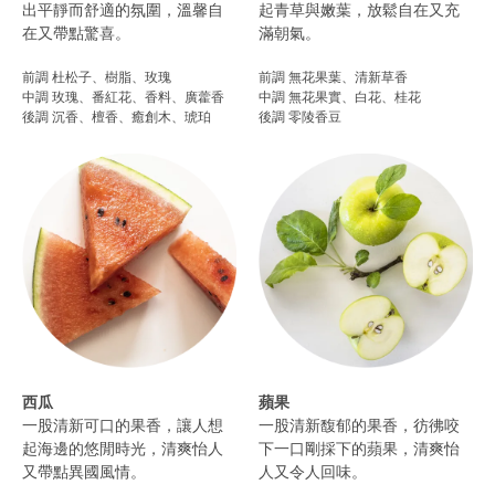
出平靜而舒適的氛圍，溫馨自
起青草與嫩葉，放鬆自在又充
在又帶點驚喜。
滿朝氣。​
前調 杜松子、樹脂、玫瑰
前調 無花果葉、清新草香
中調 玫瑰、番紅花、香料、廣藿香
中調 無花果實、白花、桂花
後調 沉香、檀香、癒創木、琥珀​
後調 零陵香豆
西瓜
蘋果
一股清新可口的果香，讓人想
一股清新馥郁的果香，彷彿咬
起海邊的悠閒時光，清爽怡人
下一口剛採下的蘋果，清爽怡
又帶點異國風情。
人又令人回味。