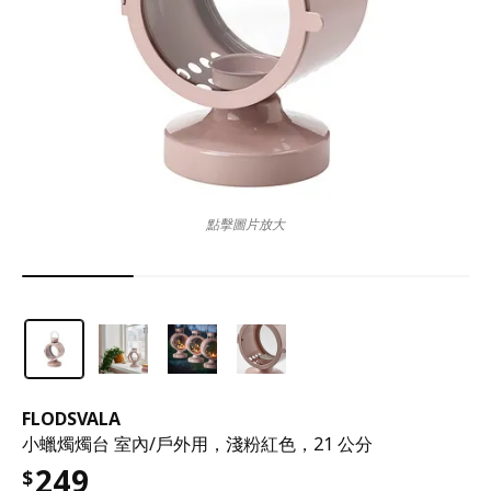
點擊圖片放大
FLODSVALA
小蠟燭燭台 室內/戶外用，淺粉紅色，21 公分
249
$