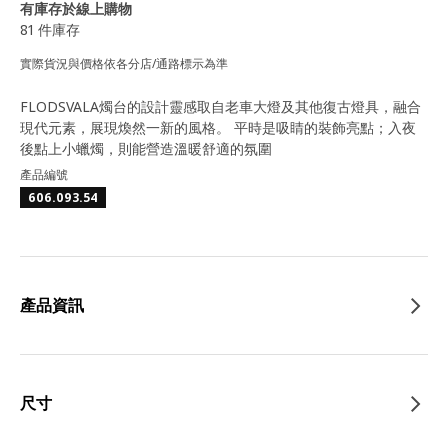
有庫存於線上購物
81 件庫存
實際貨況與價格依各分店/通路標示為準
FLODSVALA燭台的設計靈感取自老車大燈及其他復古燈具，融合
現代元素，展現煥然一新的風格。 平時是吸睛的裝飾亮點；入夜
後點上小蠟燭，則能營造溫暖舒適的氛圍
產品編號
606.093.54
產品資訊
尺寸