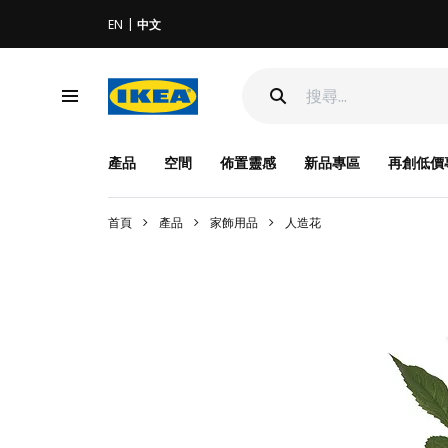
EN
中文
產品
空間
佈置靈感
新品專區
再創低價
首頁
產品
家飾用品
人造花