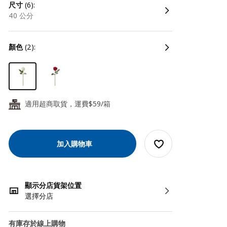
尺寸
(6):
40 公分
顏色
(2):
適用超商取貨，運費$59/箱
24
加入購物車
顯示分店貨架位置
選擇分店
有庫存於線上購物