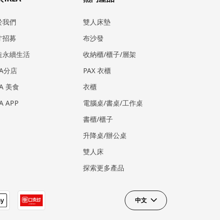
於我們
雙人床墊
才招募
布沙發
造永續生活
收納櫃/櫃子/層架
EA分店
PAX 衣櫃
EA 美食
衣櫃
EA APP
電腦桌/書桌/工作桌
書櫃/櫃子
升降桌/辦公桌
雙人床
探索更多產品
中文