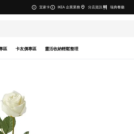
宜家卡
IKEA 企業業務
分店資訊
瑞典餐廳
專區
卡友價專區
靈活收納輕鬆整理