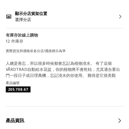
顯示分店貨架位置
選擇分店
有庫存於線上購物
12 件庫存
實際貨況與價格依各分店/通路標示為準
人總是善忘，所以很多時候都會忘記為植物澆水。 有了這個
VÅRDTRÄD自動給水花盆，你的植物將不會乾枯，尤其適合要出
門一段日子或日理萬機，忘記澆水的你使用。 難得是它很美觀
產品編號
205.708.67
產品資訊