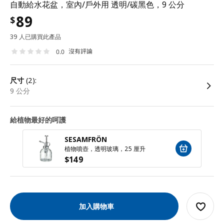
自動給水花盆，室內/戶外用 透明/碳黑色，9 公分
89
$
39 人已購買此產品
沒有評論
0.0
尺寸
(2):
9 公分
給植物最好的呵護
SESAMFRÖN
植物噴壺，透明玻璃，25 厘升
$
149
加入購物車