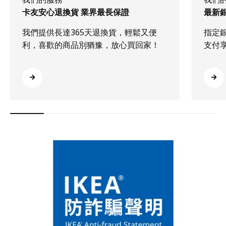
卡友安心退換貨 業界最長保證
最新
我們提供長達365天退換貨，輕鬆又便
指定
利，喜歡的商品別猶豫，放心買回家！
支付