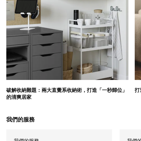
破解收納難題：兩大直覺系收納術，打造「一秒歸位」
打
的清爽居家
我們的服務
我們的服務
我們