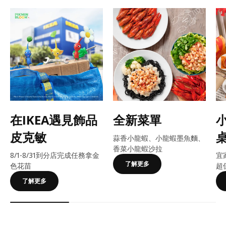
在IKEA遇見飾品
全新菜單
皮克敏
蒜香小龍蝦、小龍蝦墨魚麵、
香菜小龍蝦沙拉
8/1-8/31到分店完成任務拿金
宜
了解更多
色花苗
超
了解更多