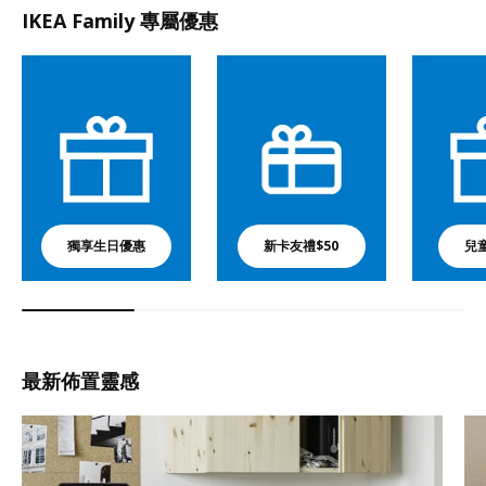
IKEA Family 專屬優惠
獨享生日優惠
新卡友禮$50
兒
最新佈置靈感