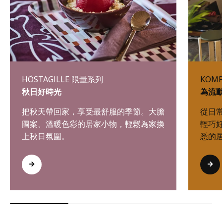
HÖSTAGILLE 限量系列
KOM
秋日好時光
為流
把秋天帶回家，享受最舒服的季節。大膽
從日
圖案、溫暖色彩的居家小物，輕鬆為家換
輕巧
上秋日氛圍。
悉的