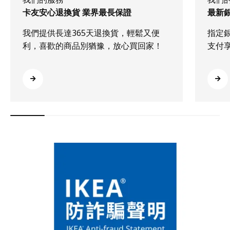
卡友安心退換貨 業界最長保證
最新
我們提供長達365天退換貨，輕鬆又便
指定
利，喜歡的商品別猶豫，放心買回家！
支付