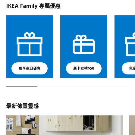
IKEA Family 專屬優惠
獨享生日優惠
新卡友禮$50
兒
最新佈置靈感