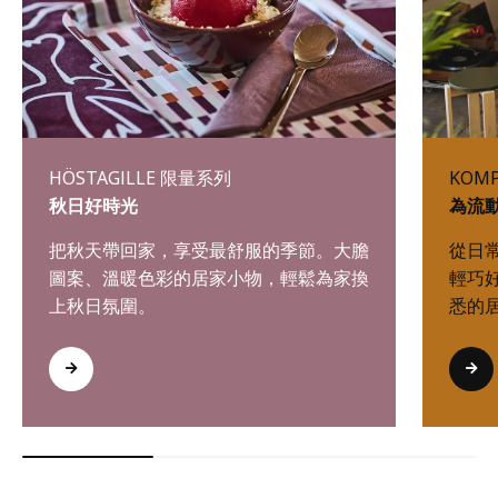
HÖSTAGILLE 限量系列
KOM
秋日好時光
為流
把秋天帶回家，享受最舒服的季節。大膽
從日
圖案、溫暖色彩的居家小物，輕鬆為家換
輕巧
上秋日氛圍。
悉的