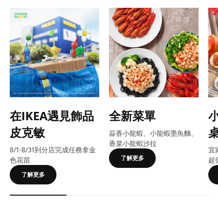
在IKEA遇見飾品
全新菜單
皮克敏
蒜香小龍蝦、小龍蝦墨魚麵、
香菜小龍蝦沙拉
8/1-8/31到分店完成任務拿金
宜
了解更多
色花苗
超
了解更多