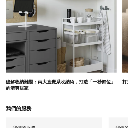
破解收納難題：兩大直覺系收納術，打造「一秒歸位」
打
的清爽居家
我們的服務
我們的服務
我們