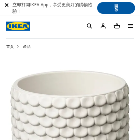
立即打開IKEA App，享受更美好的購物體
開
啟
驗！
首頁
產品