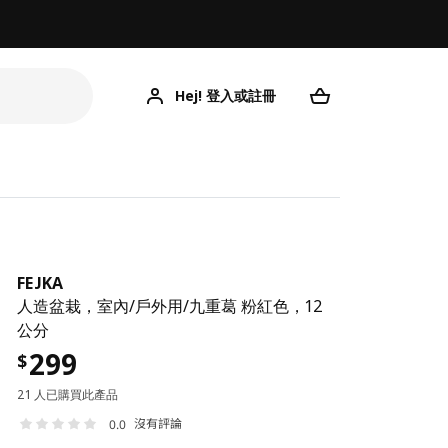
Hej! 登入或註冊
FEJKA
人造盆栽，室內/戶外用/九重葛 粉紅色，12
公分
299
$
21 人已購買此產品
沒有評論
0.0