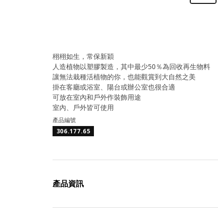
栩栩如生，常保新穎
人造植物以塑膠製造，其中最少50％為回收再生物料
讓無法栽種活植物的你，也能觀賞到大自然之美
掛在客廳或浴室、陽台或辦公室也很合適
可放在室內和戶外作裝飾用途
室內、戶外皆可使用
產品編號
306.177.65
產品資訊