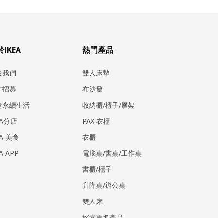
IKEA
熱門產品
於我們
雙人床墊
才招募
布沙發
造永續生活
收納櫃/櫃子/層架
EA分店
PAX 衣櫃
EA 美食
衣櫃
EA APP
電腦桌/書桌/工作桌
書櫃/櫃子
升降桌/辦公桌
雙人床
探索更多產品