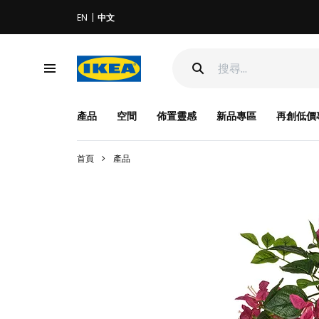
EN
中文
產品
空間
佈置靈感
新品專區
再創低價
首頁
產品