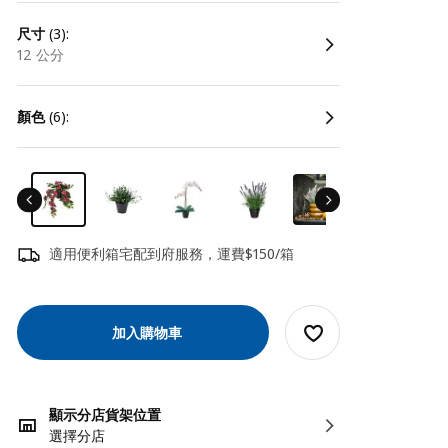
尺寸
(3):
12 公分
顏色
(6):
適用便利箱宅配到府服務，運費$150/箱
加入購物車
顯示分店貨架位置
選擇分店