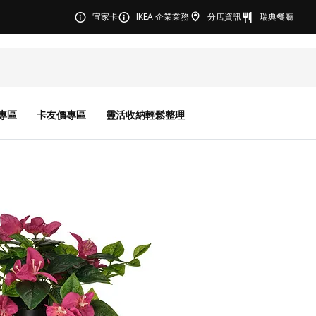
宜家卡
IKEA 企業業務
分店資訊
瑞典餐廳
專區
卡友價專區
靈活收納輕鬆整理