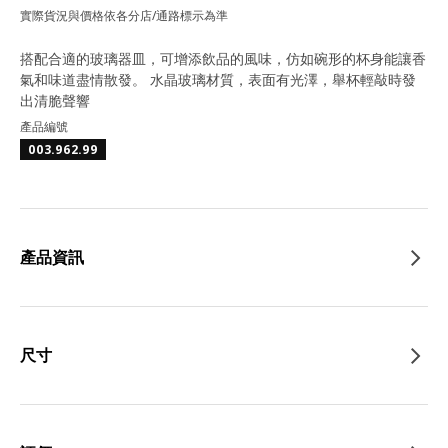
實際貨況與價格依各分店/通路標示為準
搭配合適的玻璃器皿，可增添飲品的風味，仿如碗形的杯身能讓香
氣和味道盡情散發。 水晶玻璃材質，表面有光澤，舉杯輕敲時發
出清脆聲響
產品編號
003.962.99
產品資訊
尺寸