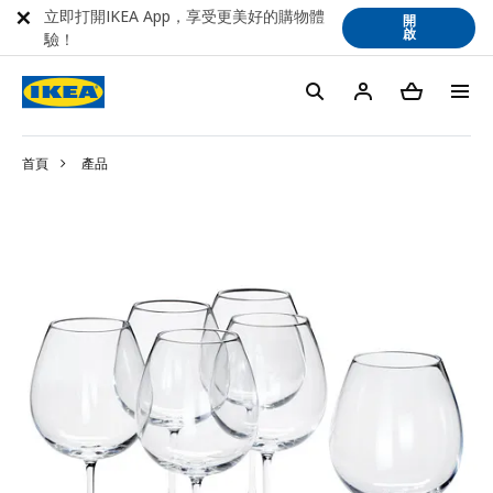
立即打開IKEA App，享受更美好的購物體
開
啟
驗！
首頁
產品