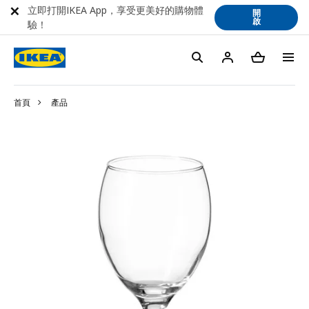
立即打開IKEA App，享受更美好的購物體
開
啟
驗！
首頁
產品