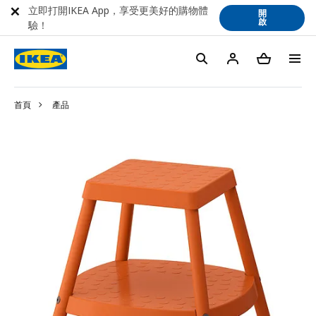
立即打開IKEA App，享受更美好的購物體
開
啟
驗！
首頁
產品