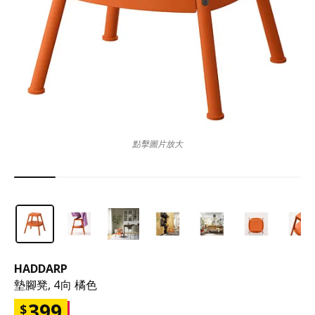
點擊圖片放大
HADDARP
墊腳凳, 4向 橘色
399
$