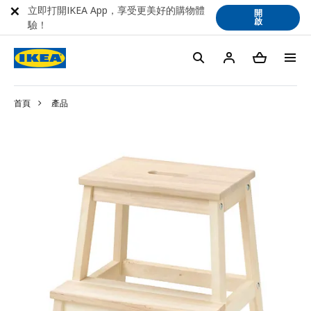
立即打開IKEA App，享受更美好的購物體
開
啟
驗！
首頁
產品