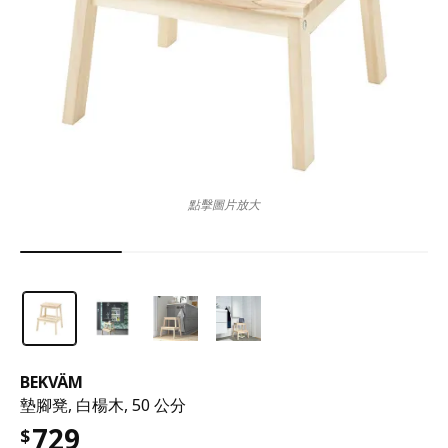
點擊圖片放大
BEKVÄM
墊腳凳, 白楊木, 50 公分
729
$