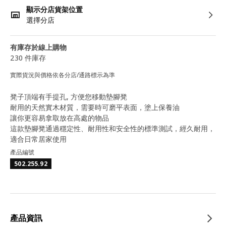
顯示分店貨架位置
選擇分店
有庫存於線上購物
230 件庫存
實際貨況與價格依各分店/通路標示為準
凳子頂端有手提孔, 方便您移動墊腳凳
耐用的天然實木材質，需要時可磨平表面，塗上保養油
讓你更容易拿取放在高處的物品
這款墊腳凳通過穩定性、耐用性和安全性的標準測試，經久耐用，
適合日常居家使用
產品編號
502.255.92
產品資訊