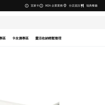
宜家卡
IKEA 企業業務
分店資訊
瑞典餐廳
專區
卡友價專區
靈活收納輕鬆整理