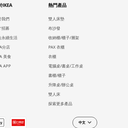
IKEA
熱門產品
於我們
雙人床墊
才招募
布沙發
造永續生活
收納櫃/櫃子/層架
EA分店
PAX 衣櫃
EA 美食
衣櫃
EA APP
電腦桌/書桌/工作桌
書櫃/櫃子
升降桌/辦公桌
雙人床
探索更多產品
中文