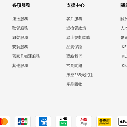
各項服務
支援中心
關於
運送服務
客戶服務
關
取貨服務
退換貨政策
人
組裝服務
線上規劃軟體
創
安裝服務
品質保證
IK
​舊家具搬運服務
聯絡我們
IK
其他服務
常見問題
IK
床墊365天試睡
產品回收