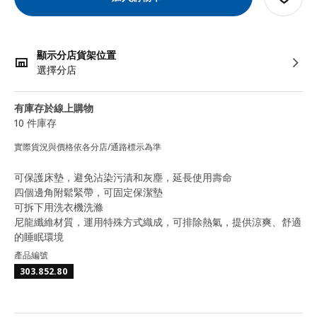
顯示分店貨架位置
選擇分店
有庫存於線上購物
10 件庫存
實際貨況與價格依各分店/通路標示為準
可保護床墊，避免沾染污漬和灰塵，延長使用壽命
四個邊角附鬆緊帶，可固定保潔墊
可拆下用洗衣機洗滌
尼龍纖維材質，運用特殊方式織成，可排除熱氣，提供涼爽、舒適
的睡眠環境
產品編號
303.852.80