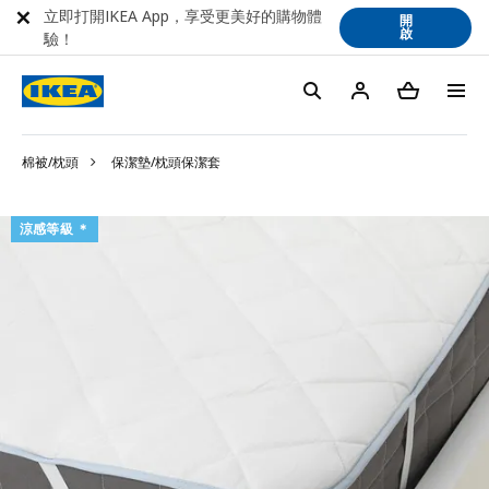
立即打開IKEA App，享受更美好的購物體
開
啟
驗！
棉被/枕頭
保潔墊/枕頭保潔套
涼感等級 ＊