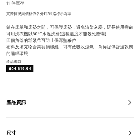
11 件庫存
實際貨況與價格依各分店/通路標示為準
鋪在床單和床墊之間，可保護床墊，避免沾染灰塵，延長使用壽命
可用洗衣機以60°C水溫洗滌(這種溫度才能殺死塵蟎)
四個角落的鬆緊帶可防止保潔墊移位
布料及填充物含萊賽爾纖維，可有效吸收濕氣，為你提供舒適乾爽
的睡眠環境
產品編號
604.619.94
產品資訊
尺寸