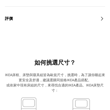
評價
如何挑選尺寸？
IKEA床框、床墊與寢具組皆為歐規尺寸，挑選時，為了讓你睡起來
更安全及舒適，建議選購同規格IKEA產品搭配。
或依家中現有床組的尺寸，來尋找合適的IKEA產品。IKEA床墊尺
寸：