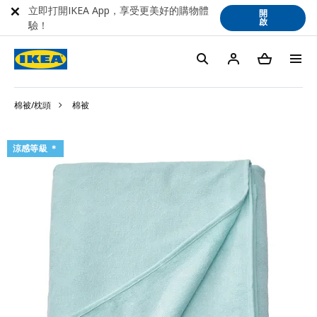
立即打開IKEA App，享受更美好的購物體
開
啟
驗！
棉被/枕頭
棉被
涼感等級 ＊