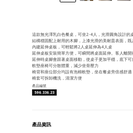
這款無光澤乳白色餐桌，可坐2-4人，光滑圓角設計的
結構穩固配上耐用的木腳，上漆光滑的美耐皿表面，既
內建延伸桌板，可輕鬆將2人桌延伸為4人桌
延伸桌板安裝簡單方便，可瞬間將桌面延伸。客人離開
延伸時桌腳會跟著桌面移動，使桌子更加平穩，底下可
軟墊座椅可分散體重，減少坐骨壓力
椅背和座位部分均設有泡棉軟墊，坐在餐桌旁倍感舒適
椅套可拆卸機洗，清潔方便
產品編號
596.336.23
產品資訊