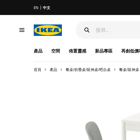
EN
中文
產品
空間
佈置靈感
新品專區
再創低價
首頁
產品
餐桌/折疊桌/延伸桌/吧台桌
餐桌/延伸桌