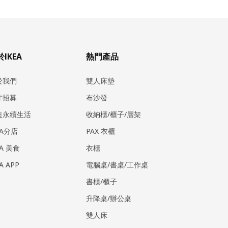
IKEA
熱門產品
於我們
雙人床墊
才招募
布沙發
造永續生活
收納櫃/櫃子/層架
EA分店
PAX 衣櫃
EA 美食
衣櫃
EA APP
電腦桌/書桌/工作桌
書櫃/櫃子
升降桌/辦公桌
雙人床