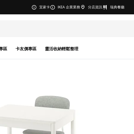
宜家卡
IKEA 企業業務
分店資訊
瑞典餐廳
專區
卡友價專區
靈活收納輕鬆整理