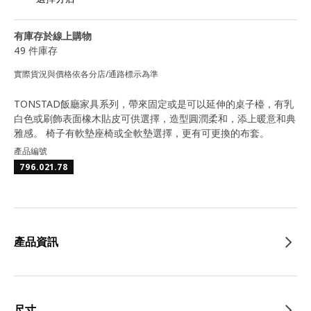
有庫存於線上購物
49 件庫存
實際貨況與價格依各分店/通路標示為準
TONSTAD飯廳家具系列，帶來固定或是可以延伸的桌子檯，有乳
白色或刷飾表面橡木貼皮可供選擇，造型圓潤柔和，添上暖意和典
雅感。 椅子有軟墊座椅或全軟墊選擇，更有可更換的布套。
產品編號
796.021.78
產品資訊
尺寸