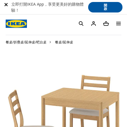
立即打開IKEA App，享受更美好的購物體
開
啟
驗！
餐桌/折疊桌/延伸桌/吧台桌
餐桌/延伸桌