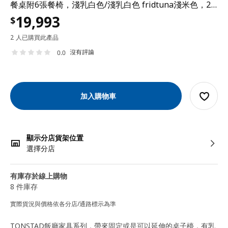
餐桌附6張餐椅，淺乳白色/淺乳白色 fridtuna淺米色，200x85 公分
19,993
$
2 人已購買此產品
沒有評論
0.0
加入購物車
顯示分店貨架位置
選擇分店
有庫存於線上購物
8 件庫存
實際貨況與價格依各分店/通路標示為準
TONSTAD飯廳家具系列，帶來固定或是可以延伸的桌子檯，有乳