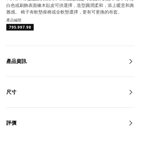
白色或刷飾表面橡木貼皮可供選擇，造型圓潤柔和，添上暖意和典
雅感。 椅子有軟墊座椅或全軟墊選擇，更有可更換的布套。
產品編號
795.997.98
產品資訊
尺寸
評價