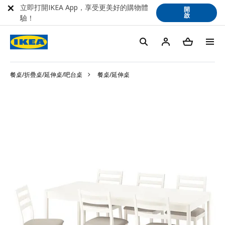
立即打開IKEA App，享受更美好的購物體
開
啟
驗！
餐桌/折疊桌/延伸桌/吧台桌
餐桌/延伸桌