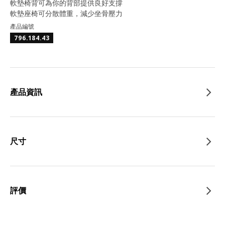
軟墊椅背可為你的背部提供良好支撐
軟墊座椅可分散體重，減少坐骨壓力
產品編號
796.184.43
產品資訊
尺寸
評價