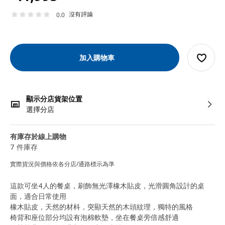
沒有評論
0.0
加入購物車
顯示分店貨架位置
選擇分店
有庫存於線上購物
7 件庫存
實際貨況與價格依各分店/通路標示為準
這款可坐4人的餐桌，刷飾無光澤橡木貼皮，光滑圓角設計的桌
面，適合日常使用
橡木貼皮，天然的材枓，突顯天然的木頭紋理，獨特的風格
椅背和座位部分均設有泡棉軟墊，坐在餐桌旁倍感舒適