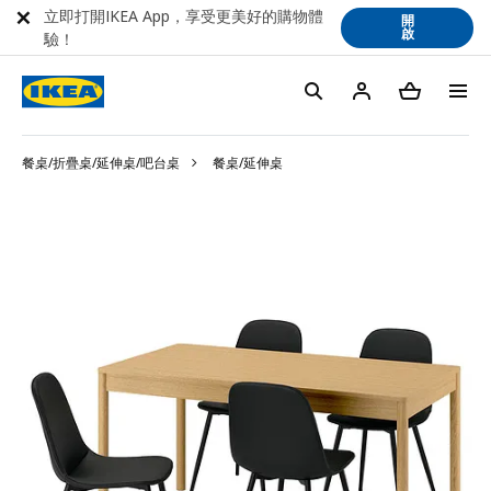
立即打開IKEA App，享受更美好的購物體
開
啟
驗！
餐桌/折疊桌/延伸桌/吧台桌
餐桌/延伸桌