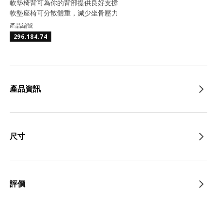
軟墊椅背可為你的背部提供良好支撐
軟墊座椅可分散體重，減少坐骨壓力
產品編號
296.184.74
產品資訊
尺寸
評價