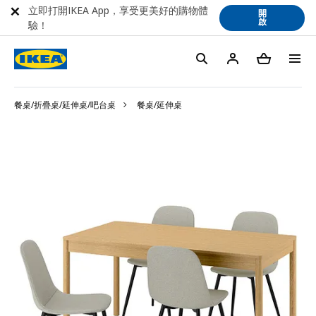
立即打開IKEA App，享受更美好的購物體
開
啟
驗！
餐桌/折疊桌/延伸桌/吧台桌
餐桌/延伸桌