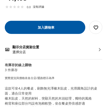
沒有評論
0.0
加入購物車
顯示分店貨架位置
選擇分店
有庫存於線上購物
3 件庫存
實際貨況與價格依各分店/通路標示為準
這款可坐4人的餐桌，刷飾無光澤橡木貼皮，光滑圓角設計的桌
面，適合日常使用
橡木貼皮，天然的材枓，突顯天然的木頭紋理，獨特的風格
椅背和座位部分均設有泡棉軟墊，坐在餐桌旁倍感舒適