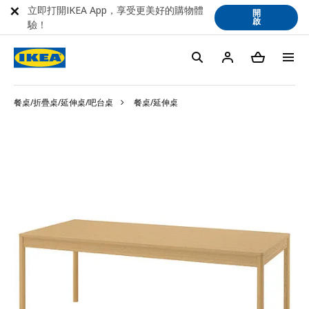
立即打開IKEA App，享受更美好的購物體
開
啟
驗！
餐桌/折疊桌/延伸桌/吧台桌
餐桌/延伸桌