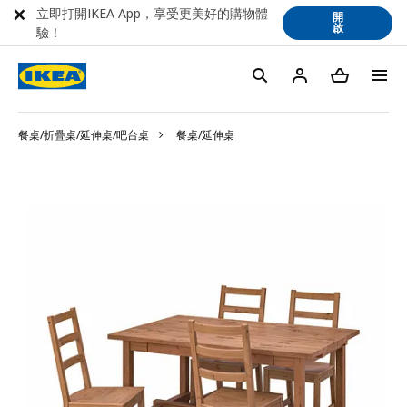
立即打開IKEA App，享受更美好的購物體
開
啟
驗！
餐桌/折疊桌/延伸桌/吧台桌
餐桌/延伸桌