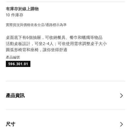
有庫存於線上購物
10 件庫存
實際貨況與價格依各分店/通路標示為準
桌面底下有6個抽屜，可收納餐具、餐巾和蠟燭等物品
活動桌板設計，可坐2-4人；可依使用需求調整桌子大小
圓弧形椅背和座椅，讓你坐得舒適
產品編號
596.301.01
產品資訊
尺寸