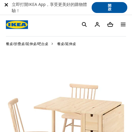
立即打開IKEA App，享受更美好的購物體
開
啟
驗！
餐桌/折疊桌/延伸桌/吧台桌
餐桌/延伸桌