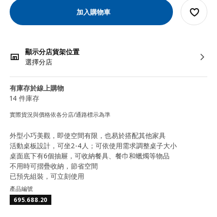
加入購物車
顯示分店貨架位置
選擇分店
有庫存於線上購物
14 件庫存
實際貨況與價格依各分店/通路標示為準
外型小巧美觀，即使空間有限，也易於搭配其他家具
活動桌板設計，可坐2-4人；可依使用需求調整桌子大小
桌面底下有6個抽屜，可收納餐具、餐巾和蠟燭等物品
不用時可摺疊收納，節省空間
已預先組裝，可立刻使用
產品編號
695.688.20