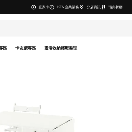
宜家卡
IKEA 企業業務
分店資訊
瑞典餐廳
專區
卡友價專區
靈活收納輕鬆整理