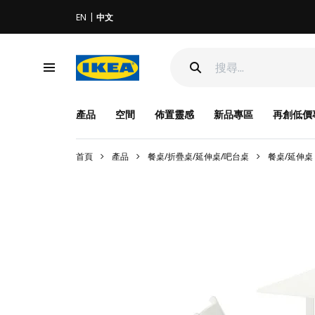
EN
中文
產品
空間
佈置靈感
新品專區
再創低價
首頁
產品
餐桌/折疊桌/延伸桌/吧台桌
餐桌/延伸桌