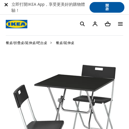
立即打開IKEA App，享受更美好的購物體
開
啟
驗！
餐桌/折疊桌/延伸桌/吧台桌
餐桌/延伸桌