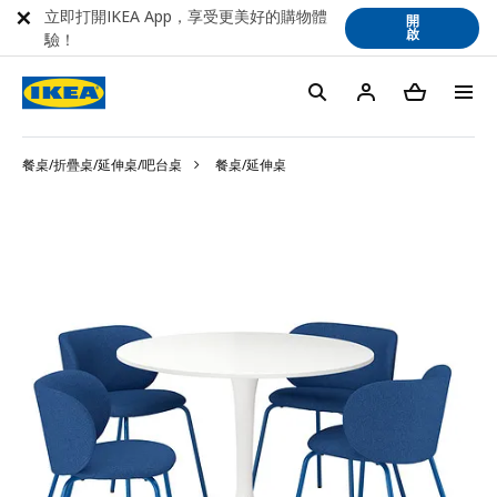
立即打開IKEA App，享受更美好的購物體
開
啟
驗！
餐桌/折疊桌/延伸桌/吧台桌
餐桌/延伸桌